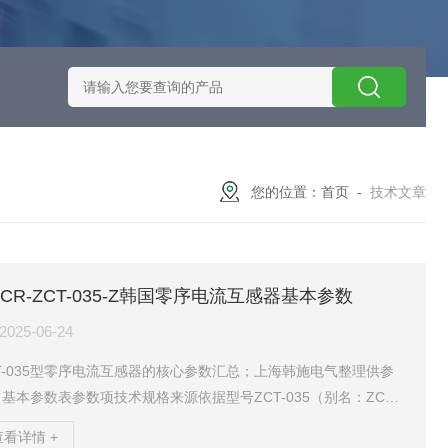
施耐德智能保护器选型
EOCRSE2-05RSEOCR-SE2施耐德电流
您的位置：
首页
-
技术文章
OCR-ZCT-035-Z韩国零序电流互感器基本参数
2025-06-24
T-035型零序电流互感器的核心参数汇总；上海韩施电气整理供参
基本参数表参数项技术规格来源依据型号ZCT-035（别名：ZCT-0
-Z）内径（孔径）35mm变流比一次侧200mA→二次侧1.5mA（或1
查看详情 +