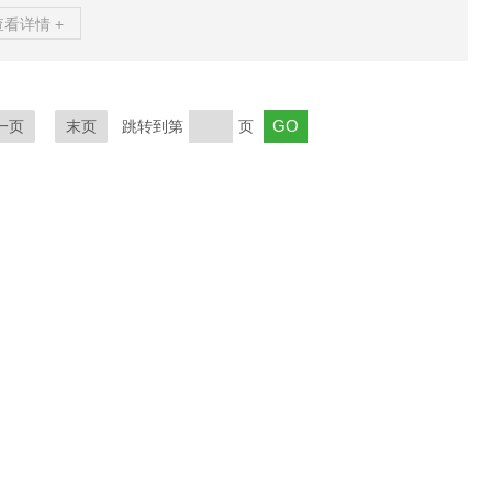
），确保二次侧输出5A标准信号。主电缆正向穿过CT时需遵循‌K进
查看详情 +
出‌方向，避免相位显示错误；反向安装需通过参数修正极性。二次线
屏蔽双绞线，长度不超过15米以减少干扰。‌信号传输与转换‌CT二
侧输出的电流信号通过保护器内置采样电阻转换为电压信号，由AD
模块进行模数转换。保护器实时计算实际电流值（公式：一次侧电流
一页
末页
跳转到第
页
次侧电流×CT变...