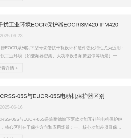
:5）测量精度±5%（全量程）额定功率10VA额定电压AC600V绝缘
2kV（持续60秒）绝缘电阻≥100MΩ（500VDC兆欧表测试）安装
35mmDIN导轨或面板固定功能定位专用于检测零序电流Io=A+BC
干扰工业环境EOCR保护器EOCRI3M420 IFM420
200mA时输出1.5mA信...
2025-06-23
耐德EOCR系列以下型号凭借抗干扰设计和硬件强化特性尤为适用：
干扰工业环境（如变频器密集、大功率设备频繁启停等场景）一、
扰核心型号推荐EOCR-i系列（智能通讯型）通过工业级EMC认
查看详情 +
，抗电磁干扰能力提升50%以上；支持远程监控，减少现场布线受
风险。EOCR-I3M420、EOCR-IFM420：支持ModbusRS-485通
，内置实时谐波抑制算法，降低变频干扰影响；金属外壳提供额外
OCRSS-05S与EUCR-05S电动机保护器区别
屏蔽。EOCR-I3DM、EOCR-IFDM：集成故障录波及数字滤波功
适...
2025-06-16
CRSS-05S与EUCR-05S是施耐德旗下两款功能互补的电机保护继
器，核心区别在于保护方向和应用场景：一、核心功能差项目保护
型SS过电流保护（过载、缺相、堵转）EUCR低电流保护（空转、