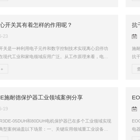
机速度达到额定转速的72%—83%时，就切断启动器，使
00
转。例如，ECS系列电子式离心开关会监测转速变化，当
耐压
定值时断开电路，确保电机在达到设定转速后稳定工作，
方式
心开关其有着怎样的作用呢？
抗
导致设备损坏。电子式离心开关的应用范围广泛，主要用
当≥
切换电路或控制电机运行的场景。以下是其核心应...
6-23
开关是一种利用电子元件和数字控制技术实现离心启停功
施
在现代工业和家电领域应用广泛。从工作原理来看，电子
抗
通过采样电机的电流、电压、相位等参数来判定电机起动
抗干
+
机速度达到额定转速的72%—83%时，就切断启动器，使
证
转。例如，ECS系列电子式离心开关会监测转速变化，当
干扰
定值时断开电路，确保电机在达到设定转速后稳定工作，
信
3DE施耐德保护器工业领域案例分享
E
导致设备损坏。电子式离心开关的主要作用：1、电机启动
电磁
单相电机（如洗衣机、油烟机电机）：在单相异...
能，
6-19
R3DE-05DUH和80DUH电机保护器已在多个工业领域实现
EO
典型案例涵盖以下场景：一、关键应用领域重工业设备保
电
化行业：用于保护中大型电机驱动的轧机、压缩机及泵组
类