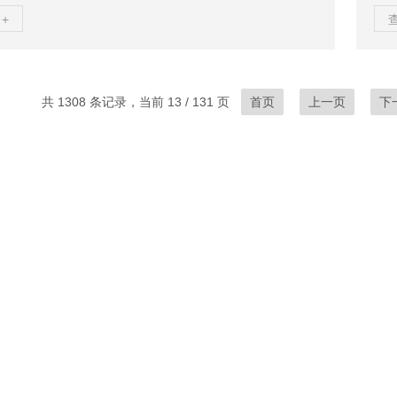
/A2）需独立电源，避免与主回路共线‌主回路连接‌根据负载
5A
+
号（05S型0.5-6A、30S型3-30A、60S型5-60A），线
L
式端子上下贯通接入超过60A时需外接3CT电流互感器，将
使用
接入主回路端子，可扩展至960A负载保护。‌机械固定‌采用
次
导轨安装，机身宽度仅30mm（30S/60...
C
共 1308 条记录，当前 13 / 131 页
首页
上一页
下
=二