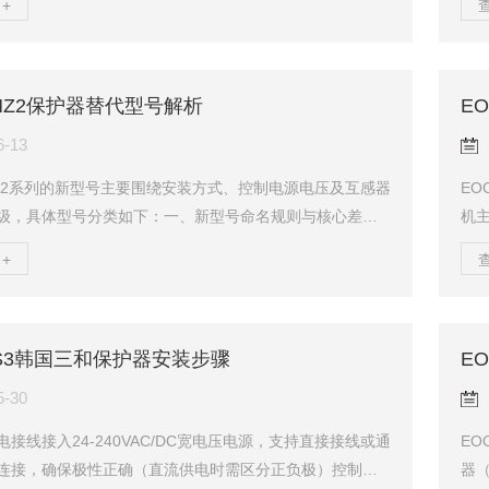
+
±1%精度监测和多级保护（过载、堵转、相不平衡等）显
欠载
几率石油行业：EOCR3DE-80DUH（5-80A）适配40kW
（≤
障油田泵站及输油管道的连续运行。精密机械与小型设备
e）
3MZ2保护器替代型号解析
E
OCR3DE-05DUH（0.5-7A）为3.5kW以下小...
位，
二、
6-13
3MZ2系列的新型号主要围绕安装方式、控制电源电压及互感器
EO
级，具体型号分类如下：一、新型号命名规则与核心差异
机主
=窗口型UH=贯穿型UT=端子型3MZ2-WRAUWZ343MZ2-
值设
+
113MZ2-WRAUTZ窗口型适配大线缆开口尺寸，贯穿型/端
5R
空间控制电源电压A=100-240VAC/DCC=24VAC/DCD
控钻
MZ2-WRABWZ（宽电压）3MZ2-WRCBWZ（24V专用）
值1
DS3韩国三和保护器安装步骤
E
C/B后缀）适配直流或低压...
波动
5-30
电接线‌接入24-240VAC/DC宽电压电源，支持直接接线或通
E
连接，确保极性正确（直流供电时需区分正负极）控制回
器（