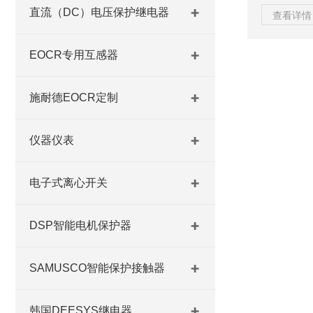
路端子（A1
直流（DC）电压保护继电器
查看详情 
电流选择对应型
缆通过直穿
EOCR专用互感器
二次侧输出
35mmDIN
施耐德EOCR定制
仪器仪表
电子式离心开关
DSP智能电机保护器
SAMUSCO智能保护接触器
韩国DEESYS继电器