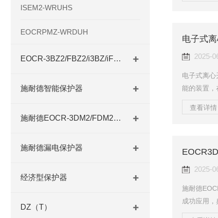
转速。当电
ISEM2-WRUHS
电机起动运
转速达到设
EOCRPMZ-WRDUH
电子式离
避免因过速
于需要自动
2025-0
EOCR-3BZ2/FBZ2/i3BZ/iFBZ
电子式离心
施耐德智能保护器
能的装置，
式离心开关
查看详情 
转速。当电
施耐德EOCR-3DM2/FDM2系列
电机起动运
转速达到设
施耐德漏电保护器
EOCR
避免因过速
时绕组切换
2025-0
经济型保护器
施耐德EOC
成功应用，
DZ（T）
护钢铁与石