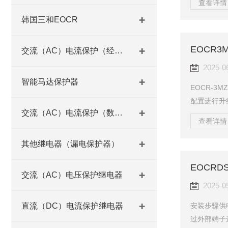
查看详情 
系统，通过
韩国三和EOCR
著降低故障停
级电机，保
EOCR
机床与风机：E
交流（AC）电流保护（经济型）
2025-0
智能马达保护器
EOCR-
配置进行升
交流（AC）电流保护（数码型）
安装方式UW
查看详情 
WRAUHZ
子型适用于紧凑
其他继电器（漏电保护器）
=定制电压3
EOCR
24V型号（
交流（AC）电压保护继电器
2025-0
安装步骤‌供
直流（DC）电流保护继电器
过外部端子