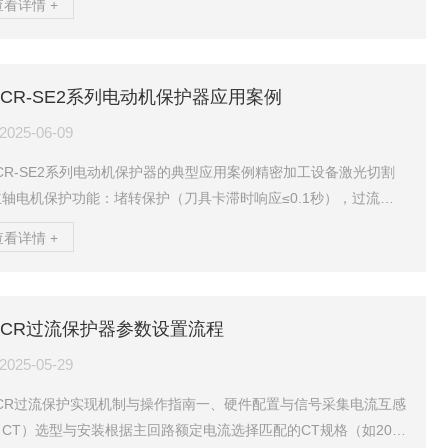
查看详情 +
）动作逻辑SS电流于设定值（≥LOAD）时脱扣低于设定值EUCR
UC）时脱扣关键参数SS过载电流（LOAD）、动作时间（O-Tim
EUCR欠电流值（UC）、脱扣延迟（Ut）复位方式SS手动/电动复
OCR-SE2系列电动机保护器应用案例
无自动复位EUCR支持手动复位或定时自动复位（R-Time旋钮）
技...
2025-06-09
CR-SE2系列电动机保护器的典型应用案例精密加工设备‌激光切割
轴电机‌‌保护功能‌：堵转保护（刀具卡滞时响应≤0.1秒），过流阈
为额定电流1.2倍（如3A电机设定3.6A）‌型号配置‌：EOCRSE2-0
查看详情 +
S（0.5-6A），通过O-TIME旋钮（0.2-15秒）避开启动电流峰值‌数
床进给电机‌‌保护功能‌：缺相保护防止绕组烧毁，动作电流为额定
20%‌抗干扰设计‌：宽电压输入（24-240VAC/DC），适应车间电网
OCR过流保护器参数设置流程
二、物料搬运系统‌小型起重机升降...
2025-05-29
OCR过流保护实现机制与操作指南一、硬件配置与信号采集‌电流互感
CT）选型与安装‌根据主回路额定电流选择匹配的CT规格（如200/