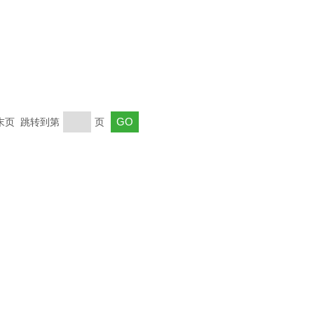
 末页 跳转到第
页