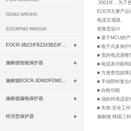
2001年，为
EOCR主要产
ISEM2-WRUHS
电流互感器。
EOCRPMZ-WRDUH
密集型设计
■ 基于MCU的
EOCR-3BZ2/FBZ2/i3BZ/iFBZ
■ 电子式多保
■ 宽的电流调整
施耐德智能保护器
■ 电流表功能
■ 方便查找故
施耐德EOCR-3DM2/FDM2系列
■ 手动即时复位
■ 自检功能
施耐德漏电保护器
■ 强的环境适应
■ 失效-安全工
经济型保护器
施耐德 韩国三和E