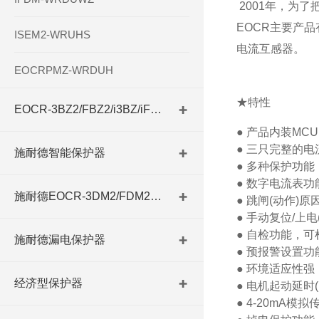
2001年，为
EOCR主要产
ISEM2-WRUHS
电流互感器。
EOCRPMZ-WRDUH
★特性
EOCR-3BZ2/FBZ2/i3BZ/iFBZ
●
产品内装
MCU
●
三只完整的电
施耐德智能保护器
●
多种保护功能
●
数字电流表功
施耐德EOCR-3DM2/FDM2系列
●
跳闸
(
动作
)
原
●
手动复位/上电
●
自检功能，可
施耐德漏电保护器
●
预报警设置功
●
环境适应性强
经济型保护器
●
电机起动延时
●
4-20mA
模拟