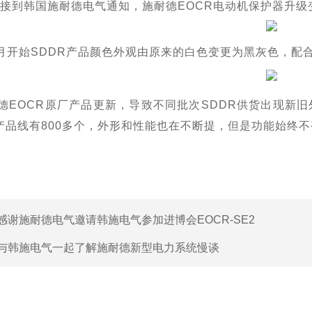
年又接到韩国施耐德电气通知，施耐德EOCR电动机保护器升级
年1月开始SDDR产品颜色外观由原来的白色变更为黑灰色，配
德EOCR原厂产品更新，导致不同批次SDDR供货出现新
R产品线有800多个，外形和性能也在不断提，但是功能始终不
感谢施耐德电气邀请韩施电气参加进博会EOCR-SE2
与韩施电气一起了解施耐德新型电力系统慢谈