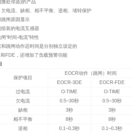
(微处理器)的产品
4~2
、欠电流、缺相、相不平衡、逆相、堵转保护
★
和跳闸原因显示
电
成组装的电流互感器
规
闸“时间-电流”特性
范
迟和跳闸动作迟时间是分别独立设定的
过电
和FDE，还增加了负载预警功能
0.1
目
EOCR
动作（跳闸）时间
保护项目
EOCR-3DE
EOCR-FDE
过电流
O-TIME
O-TIME
欠电流
0.5~30
秒
0.5~30
秒
缺相
3
秒
3
秒
相不平衡
8
秒
8
秒
逆相
0.1~0.3
秒
0.1~0.3
秒