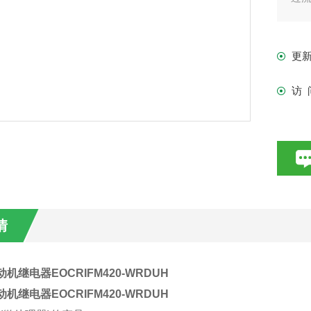
定时
欠
更
定时
缺
访 
3秒
逆
0.1
相
8秒
堵
堵
情
“DT
失
机继电器EOCRIFM420-WRDUH
1~
机继电器EOCRIFM420-WRDUH
模