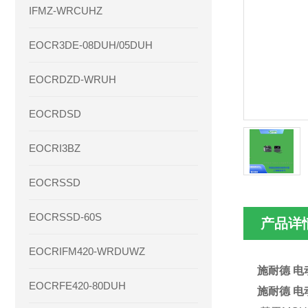
IFMZ-WRCUHZ
EOCR3DE-08DUH/05DUH
EOCRDZD-WRUH
EOCRDSD
EOCRI3BZ
EOCRSSD
EOCRSSD-60S
产品详
EOCRIFM420-WRDUWZ
施耐德 电动
EOCRFE420-80DUH
施耐德 电动