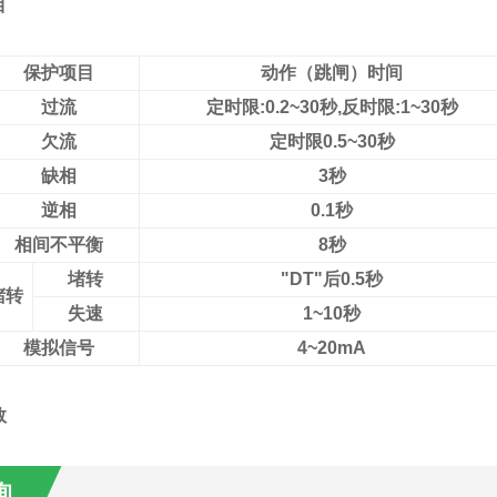
目
保护项目
动作（跳闸）时间
过流
定时限
:0.2~30
秒
,
反时限
:1~30
秒
欠流
定时限
0.5~30
秒
缺相
3
秒
逆相
0.1
秒
相间不平衡
8
秒
堵转
"DT"
后
0.5
秒
堵转
失速
1~10
秒
模拟信号
4~20mA
数
询