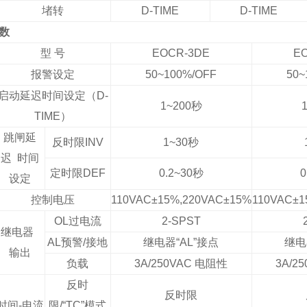
堵转
D-TIME
D-TIME
数
型 号
EOCR-3DE
E
报警设定
50~100%/OFF
50~
启动延迟时间设定（D-
1~200
秒
TIME）
跳闸延
反时限INV
1~30
秒
迟 时间
定时限DEF
0.2~30
秒
0
设定
控制电压
110VAC±15%,220VAC±15%
110VAC±1
OL
过电流
2-SPST
继电
器
AL
预警/接地
继电器“AL”接点
继电
输出
负载
3A
/250VAC
电阻性
3A
/2
反时
反时限
时间-电流
限/“TC”模式