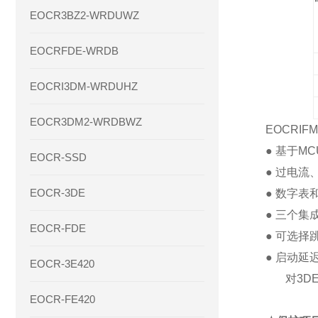
EOCR3BZ2-WRDUWZ
EOCRFDE-WRDB
EOCRI3DM-WRDUHZ
EOCR3DM2-WRDBWZ
EOCRIFM
●
基于MC
EOCR-SSD
●
过电流
EOCR-3DE
●
数字表
●
三个集
EOCR-FDE
●
可选择跳
●
启动延
EOCR-3E420
对3DE
EOCR-FE420