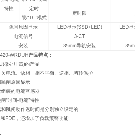
特性
定时
定时限
限/“TC”模式
跳闸原因显示
LED
显示(SSD+LED)
LED
显
电流信号
3-CT
安装
35mm
导轨安装
35
420-WRDUH
产品特点：
U(微处理器)的产品
、欠电流、缺相、相不平衡、逆相、堵转保护
和跳闸原因显示
成组装的电流互感器
闸“时间-电流”特性
迟和跳闸动作迟时间是分别独立设定的
和FDE，还增加了负载预警功能