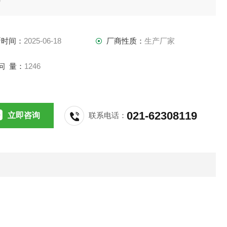
限:0.2~30秒,反时限:1~30秒
流
新时间：
2025-06-18
厂商性质：
生产厂家
限0.5~30秒
相
问 量：
1246
相
秒
021-62308119
立即咨询
联系电话：
间不平衡
转
转
“后0.5秒
速
10秒
拟信号