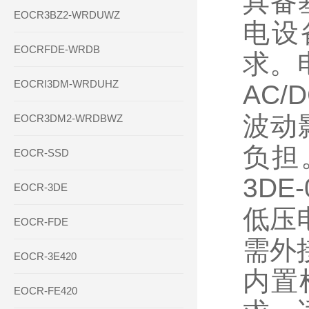
具备
EOCR3BZ2-WRDUWZ
电设
EOCRFDE-WRDB
求。
EOCRI3DM-WRDUHZ
AC
波动
EOCR3DM2-WRDBWZ
负担
EOCR-SSD
3DE
EOCR-3DE
低压
EOCR-FDE
需外接
EOCR-3E420
内置
EOCR-FE420