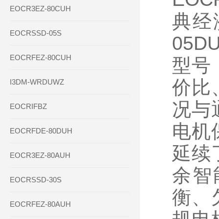
EOCR3EZ-80CUH
典经
EOCRSSD-05S
05D
EOCRFEZ-80CUH
型号
价比
I3DM-WRDUWZ
况与
EOCRIFBZ
电机
EOCRFDE-80DUH
延续
EOCR3EZ-80AUH
余智
EOCRSSD-30S
衡、
EOCRFEZ-80AUH