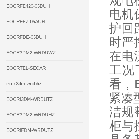
规电
EOCRFE420-05DUH
电机
EOCRFEZ-05AUH
护回
EOCRFDE-05DUH
时严
在电
EOCR3DM2-WRDUWZ
工况
EOCRTEL-SECAR
看，E
eocri3dm-wrdbhz
紧凑
EOCRI3DM-WRDUTZ
洁规
EOCR3DM2-WRDUHZ
柜与
EOCRIFDM-WRDUTZ