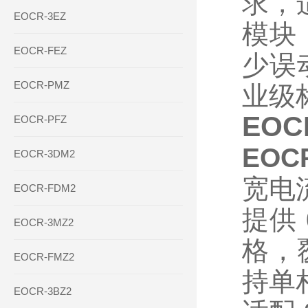
求，
EOCR-3EZ
模块
EOCR-FEZ
少误
EOCR-PMZ
业级
EOC
EOCR-PFZ
EO
EOCR-3DM2
宽电
EOCR-FDM2
提供 
EOCR-3MZ2
格，
EOCR-FMZ2
持单
EOCR-3BZ2