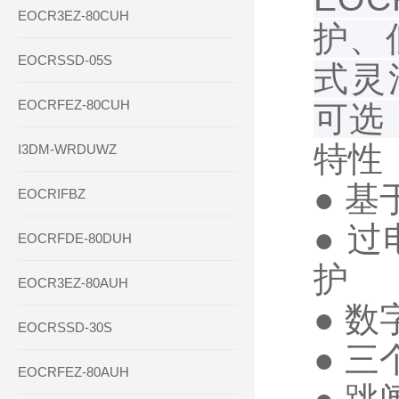
EOCR3EZ-80CUH
护、
EOCRSSD-05S
式灵
EOCRFEZ-80CUH
可选
特性
I3DM-WRDUWZ
● 基
EOCRIFBZ
● 
EOCRFDE-80DUH
护
EOCR3EZ-80AUH
● 
EOCRSSD-30S
● 
EOCRFEZ-80AUH