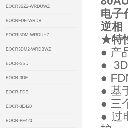
80A
EOCR3BZ2-WRDUWZ
电子
EOCRFDE-WRDB
逆相
EOCRI3DM-WRDUHZ
★特
●
产
EOCR3DM2-WRDBWZ
●
3
EOCR-SSD
●
FD
EOCR-3DE
●
基
EOCR-FDE
●
三
EOCR-3E420
●
过
EOCR-FE420