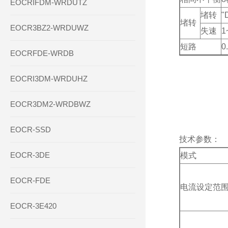
EOCRIFDM-WRDUTZ
堵转
"
堵转
EOCR3BZ2-WRDUWZ
失速
1
短路
0
EOCRFDE-WRDB
EOCRI3DM-WRDUHZ
EOCR3DM2-WRDBWZ
EOCR-SSD
技术参数：
EOCR-3DE
模式
EOCR-FDE
电流设定范
EOCR-3E420