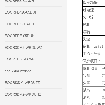
EOCRFEZ-80AUH
保护功能
过电流
EOCRFE420-05DUH
欠电流
EOCRFEZ-05AUH
缺相
堵转
EOCRFDE-05DUH
失速
逆相（反转
EOCR3DM2-WRDUWZ
电流不平衡
EOCRTEL-SECAR
保护项目：
保护项目
eocri3dm-wrdbhz
过流
定
EOCRI3DM-WRDUTZ
欠流
定
缺相
3
EOCR3DM2-WRDUHZ
逆相
0
相间不平衡
8