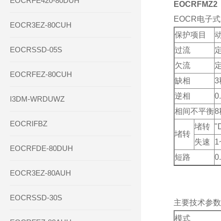
EOCRFE420-80DUH
EOCRFMZ
EOCR电子
EOCR3EZ-80CUH
保护项目
EOCRSSD-05S
过流
定
欠流
定
EOCRFEZ-80CUH
缺相
3
逆相
0
I3DM-WRDUWZ
相间不平衡
8
EOCRIFBZ
堵转
"
堵转
失速
1
EOCRFDE-80DUH
短路
0
EOCR3EZ-80AUH
EOCRSSD-30S
主要技术参数
模式