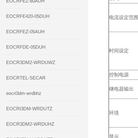
EOCRFEZ-80AUH
EOCRFE420-05DUH
电流设定范
EOCRFEZ-05AUH
EOCRFDE-05DUH
时间设定
EOCR3DM2-WRDUWZ
控制电源
EOCRTEL-SECAR
继电器输出
eocri3dm-wrdbhz
EOCRI3DM-WRDUTZ
环境
EOCR3DM2-WRDUHZ
显示