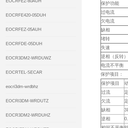
EOCRFEZ-80AUH
保护功能
过电流
EOCRFE420-05DUH
欠电流
EOCRFEZ-05AUH
缺相
堵转
EOCRFDE-05DUH
失速
逆相（反转
EOCR3DM2-WRDUWZ
电流不平衡
EOCRTEL-SECAR
保护项目：
保护项目
eocri3dm-wrdbhz
过流
定
EOCRI3DM-WRDUTZ
欠流
定
缺相
3
EOCR3DM2-WRDUHZ
逆相
0
相间不平衡
8