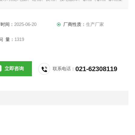
）、不平衡、制动闪烁（灯开-关）
电流设定分为3种:05A、10A、60A
新时间：
2025-06-20
厂商性质：
生产厂家
问 量：
1319
021-62308119
立即咨询
联系电话：