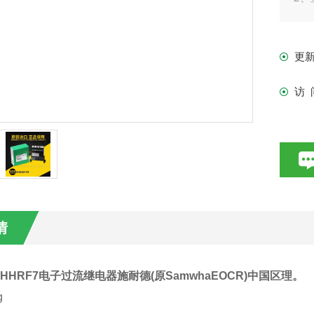
示
3、
更
访 
情
Z-HHRF7电子过流继电器施耐德
(原SamwhaEOCR)中国区理。