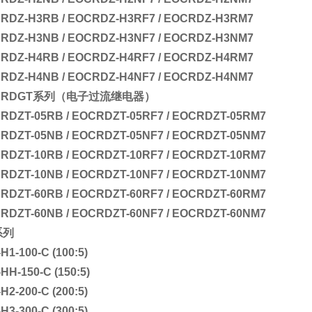
RDZ-H3RB / EOCRDZ-H3RF7 / EOCRDZ-H3RM7
RDZ-H3NB / EOCRDZ-H3NF7 / EOCRDZ-H3NM7
RDZ-H4RB / EOCRDZ-H4RF7 / EOCRDZ-H4RM7
RDZ-H4NB / EOCRDZ-H4NF7 / EOCRDZ-H4NM7
CRDGT系列
（电子过流继电器）
RDZT-05RB / EOCRDZT-05RF7 / EOCRDZT-05RM7
RDZT-05NB / EOCRDZT-05NF7 / EOCRDZT-05NM7
RDZT-10RB / EOCRDZT-10RF7 / EOCRDZT-10RM7
RDZT-10NB / EOCRDZT-10NF7 / EOCRDZT-10NM7
RDZT-60RB / EOCRDZT-60RF7 / EOCRDZT-60RM7
RDZT-60NB / EOCRDZT-60NF7 / EOCRDZT-60NM7
系列
H1-100-C (100:5)
HH-150-C (150:5)
H2-200-C (200:5)
H3-300-C (300:5)