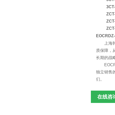
3CT-
ZC
ZC
ZC
EOCRD
上海
质保障，
长期的战
EO
独立销售
们。
在线咨