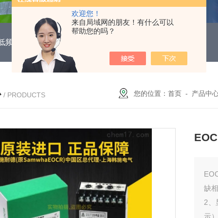
欢迎您！
来自局域网的朋友！有什么可以
帮助您的吗？
DUH低频功能电机保护继电器
EOCR3DE-80DUHEOCR3DE
心
您的位置：
首页
-
产品中
/ PRODUCTS
EO
EO
缺
2
示