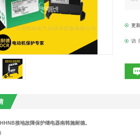
3、
更
访 
情
Z-HHNB接地故障保护继电器南韩施耐德
。