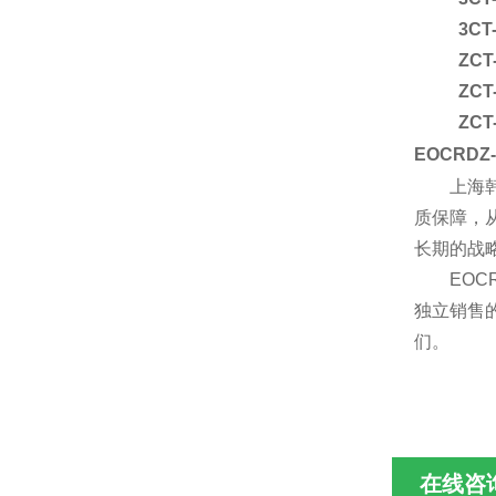
3CT-
ZC
ZC
ZC
EOCRD
上海
质保障，
长期的战
EO
独立销售
们。
在线咨