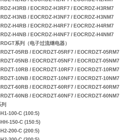
RDZ-H3RB / EOCRDZ-H3RF7 / EOCRDZ-H3RM7
RDZ-H3NB / EOCRDZ-H3NF7 / EOCRDZ-H3NM7
RDZ-H4RB / EOCRDZ-H4RF7 / EOCRDZ-H4RM7
RDZ-H4NB / EOCRDZ-H4NF7 / EOCRDZ-H4NM7
CRDGT系列
（电子过流继电器）
RDZT-05RB / EOCRDZT-05RF7 / EOCRDZT-05RM7
RDZT-05NB / EOCRDZT-05NF7 / EOCRDZT-05NM7
RDZT-10RB / EOCRDZT-10RF7 / EOCRDZT-10RM7
RDZT-10NB / EOCRDZT-10NF7 / EOCRDZT-10NM7
RDZT-60RB / EOCRDZT-60RF7 / EOCRDZT-60RM7
RDZT-60NB / EOCRDZT-60NF7 / EOCRDZT-60NM7
系列
H1-100-C (100:5)
HH-150-C (150:5)
H2-200-C (200:5)
H3-300-C (300:5)