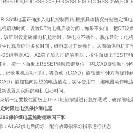
SS-05S,EOCRSS-30S,EOCRSS-60S,EOCRSS-05W,EOCR
OCR-SS继电器正确接入电机控制回路,根据具体情况分别整定
电机启动时间，设置DT为电机启动时间，如果不知道，把DT设
7倍，该延时设定确保电机起动时，继电器不动作。脱扣延时：电
发生过载后延时多长时间，继电器才开始动作。从而确保电机正
CR-SS继电器A1、A2端子加入正确的电压，按住面板上TEST轻
灯亮。按一下面板上RESET轻触按键复位，将LOAD旋钮顺时
电机，记录电机启动时间，将负载（LOAD）旋钮逆时钟方向旋转
OAD）旋钮指向期望的电流值点，实际使用中，继电器动作电流值
T重新设置为实际的电机启动时间。
结束后一定要按住面板上TEST轻触按键进行脱扣测试，确保继电
定时限过电流保护继电器
s
S-30S保护继电器施耐德韩国三和
示：A1,A2供电后闪烁，配合故障指示灯指示运行状态