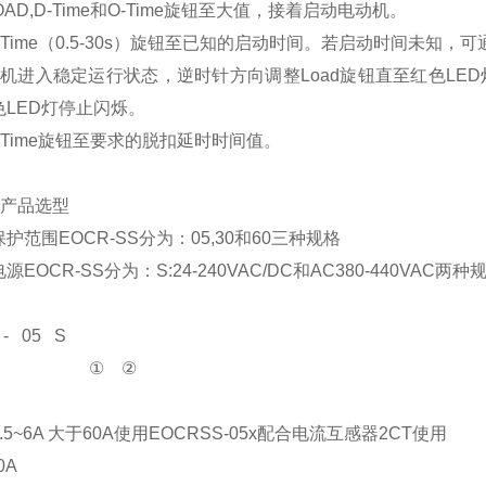
OAD,D-Time和O-Time旋钮至大值，接着启动电动机。
-Time（0.5-30s）旋钮至已知的启动时间。若启动时间未
动机进入稳定运行状态，逆时针方向调整Load旋钮直至红色LE
LED灯停止闪烁。
-Time旋钮至要求的脱扣延时时间值。
SS产品选型
护范围EOCR-SS分为：05,30和60三种规格
EOCR-SS分为：S:24-240VAC/DC和AC380-440VAC两种
 - 05 S
 ① ②
.5~6A 大于60A使用EOCRSS-05x配合电流互感器2CT使用
0A