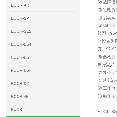
② 故障
EOCR-AR
③ 过电
④ 启动
EOCR-SP
⑤ 掉电安
EOCR-SE2
转即：95
当设置为R
EOCR-DS1
开，97-
⑥ 自检
EOCR-DS3
自身完好
EOCR-DG
⑦ 复位：
⑧ 过电
EOCR-DZ
⑨ 工作电
⑩ 动作输
EOCR-4E
EUCR
EOCR-