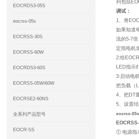
列包括EOCR
EOCRDS3-05S
调试：
1、将E
eocrss-05s
如果知道
EOCRSS-30S
流的5-
定指电机
EOCRSS-60W
2:给EO
LED指示
EOCRDS3-60S
3:启动
EOCRSS-05W/60W
把负载（L
4、把D
EOCRSE2-60NS
5、设置
eocrss-05
全系列产品型号
EOCRS
EOCR-SS
① 电源指