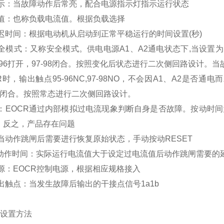
指示：当故障动作后常亮，配合电源指示灯指示运行状态
流值：也称负载电流值。根据负载选择
延迟时间：根据电动机从启动到正常平稳运行的时间设置(秒)
全模式：又称安全模式。供电电源A1、A2通电状态下,当设置为N时
-96打开，97-98闭合。按照变化后状态进行二次侧回路设计。当故
时，输出触点95-96NC,97-98NO，不会因A1、A2是否
98闭合。按照常态进行二次侧回路设计。
测：EOCR通过内部模拟过电流现象判断自身是否故障。按动时间
。反之，产品存在问题
当动作跳闸后需要进行恢复原始状态，手动按动RESET
流动作时间：实际运行电流值大于设定过电流值后动作跳闸需要的延
源：EOCR控制电源，根据相应规格接入
出触点：当发生故障后输出的干接点信号1a1b
SS设置方法