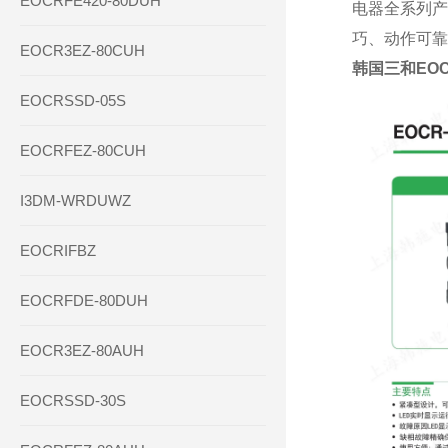
EOCRFE420-80DUH
电器全系列产
巧、动作可靠
EOCR3EZ-80CUH
韩国三和EOCR
EOCRSSD-05S
EOCRFEZ-80CUH
I3DM-WRDUWZ
EOCRIFBZ
EOCRFDE-80DUH
EOCR3EZ-80AUH
EOCRSSD-30S