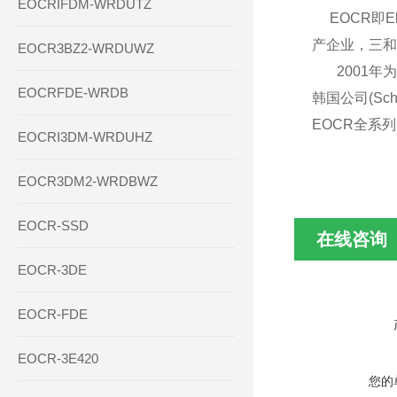
EOCRIFDM-WRDUTZ
EOCR即E
产企业，三和
EOCR3BZ2-WRDUWZ
2001年为了
EOCRFDE-WRDB
韩国公司(Sch
EOCR全系
EOCRI3DM-WRDUHZ
EOCR3DM2-WRDBWZ
EOCR-SSD
在线咨询
EOCR-3DE
EOCR-FDE
EOCR-3E420
您的