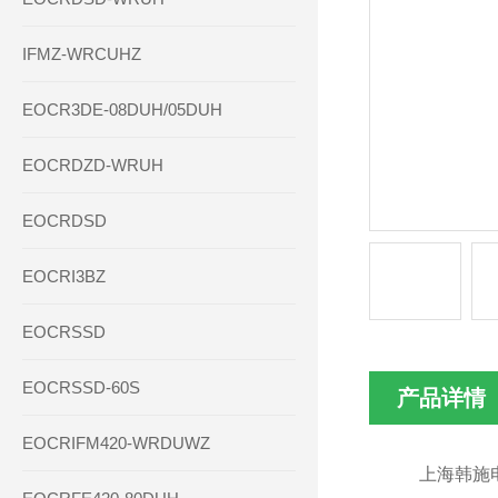
IFMZ-WRCUHZ
EOCR3DE-08DUH/05DUH
EOCRDZD-WRUH
EOCRDSD
EOCRI3BZ
EOCRSSD
EOCRSSD-60S
产品详情
EOCRIFM420-WRDUWZ
上海韩施电气