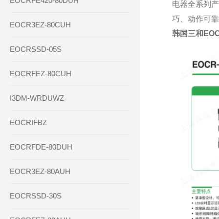
EOCRFE420-80DUH
电器全系列产
巧、动作可靠
EOCR3EZ-80CUH
韩国三和EOCR
EOCRSSD-05S
EOCRFEZ-80CUH
I3DM-WRDUWZ
EOCRIFBZ
EOCRFDE-80DUH
EOCR3EZ-80AUH
EOCRSSD-30S