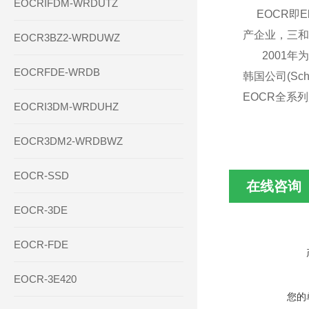
EOCRIFDM-WRDUTZ
EOCR即E
产企业，三和
EOCR3BZ2-WRDUWZ
2001年为了
EOCRFDE-WRDB
韩国公司(Sch
EOCR全系
EOCRI3DM-WRDUHZ
EOCR3DM2-WRDBWZ
EOCR-SSD
在线咨询
EOCR-3DE
EOCR-FDE
EOCR-3E420
您的