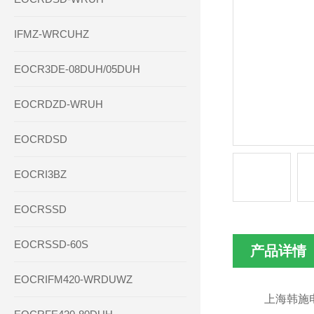
IFMZ-WRCUHZ
EOCR3DE-08DUH/05DUH
EOCRDZD-WRUH
EOCRDSD
EOCRI3BZ
EOCRSSD
EOCRSSD-60S
产品详情
EOCRIFM420-WRDUWZ
上海韩施电气