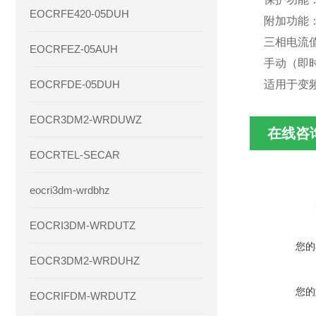
EOCRFE420-05DUH
附加功能
三相电流
EOCRFEZ-05AUH
手动（即
EOCRFDE-05DUH
适用于变频
EOCR3DM2-WRDUWZ
在线咨
EOCRTEL-SECAR
eocri3dm-wrdbhz
EOCRI3DM-WRDUTZ
您的
EOCR3DM2-WRDUHZ
您的
EOCRIFDM-WRDUTZ