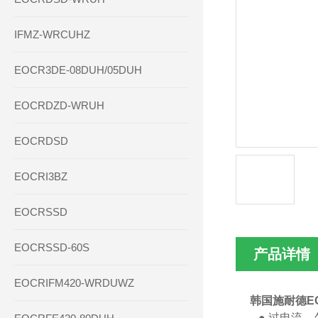
IFMZ-WRCUHZ
EOCR3DE-08DUH/05DUH
EOCRDZD-WRUH
EOCRDSD
EOCRI3BZ
EOCRSSD
EOCRSSD-60S
产品详情
EOCRIFM420-WRDUWZ
韩国施耐德EO
   ● 过