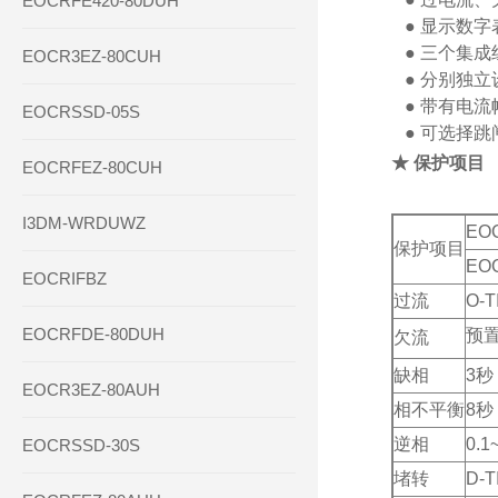
EOCRFE420-80DUH
   ● 显示
   ● 三个
EOCR3EZ-80CUH
   ● 分别
   ● 带有
EOCRSSD-05S
   ● 可选择
★
保护项目
EOCRFEZ-80CUH
I3DM-WRDUWZ
EO
保护项目
EO
EOCRIFBZ
过流
O-T
EOCRFDE-80DUH
预
欠流
缺相
3秒
EOCR3EZ-80AUH
相不平衡
8秒
逆相
0.1
EOCRSSD-30S
堵转
D-