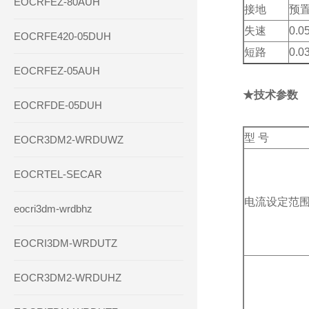
EOCRFEZ-80AUH
接地
预置
失速
0.0
EOCRFE420-05DUH
短路
0.0
EOCRFEZ-05AUH
★技术参数
EOCRFDE-05DUH
型 号
EOCR3DM2-WRDUWZ
EOCRTEL-SECAR
电流设定范
eocri3dm-wrdbhz
EOCRI3DM-WRDUTZ
EOCR3DM2-WRDUHZ