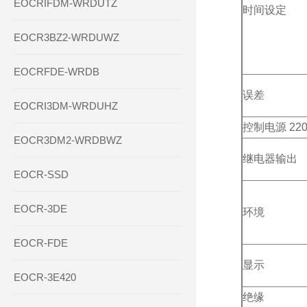
EOCRIFDM-WRDUTZ
时间设定
EOCR3BZ2-WRDUWZ
EOCRFDE-WRDB
误差
EOCRI3DM-WRDUHZ
控制电源 22
EOCR3DM2-WRDBWZ
继电器输出
EOCR-SSD
EOCR-3DE
环境
EOCR-FDE
显示
EOCR-3E420
绝缘