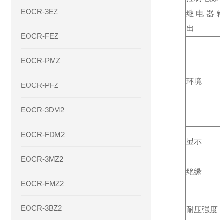
EOCR-3EZ
继电器
出
EOCR-FEZ
EOCR-PMZ
环境
EOCR-PFZ
EOCR-3DM2
EOCR-FDM2
显示
EOCR-3MZ2
绝缘
EOCR-FMZ2
EOCR-3BZ2
耐压强度