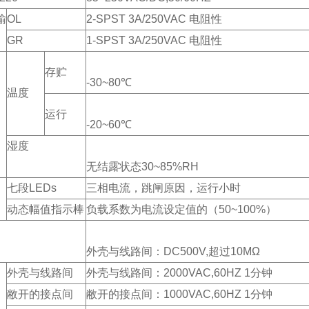
输
OL
2-SPST 3A/250VAC 电阻性
GR
1-SPST 3A/250VAC 电阻性
存贮
-30~80℃
温度
运行
-20~60℃
湿度
无结露状态30~85%RH
七段LEDs
三相电流，跳闸原因，运行小时
动态幅值指示棒
负载系数为电流设定值的（50~100%）
外壳与线路间：DC500V,超过10MΩ
外壳与线路间
外壳与线路间：2000VAC,60HZ 1分钟
敝开的接点间
敝开的接点间：1000VAC,60HZ 1分钟