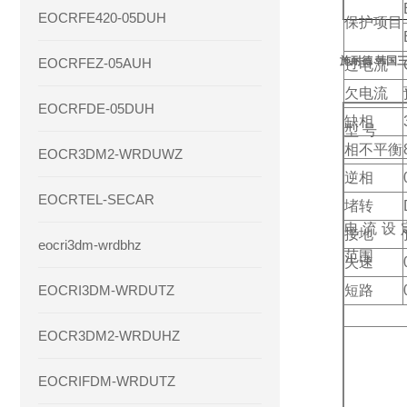
EOCRFE420-05DUH
保护项目
施耐德 韩国三和
EOCRFEZ-05AUH
过电流
欠电流
EOCRFDE-05DUH
缺相
型 号
相不平衡
EOCR3DM2-WRDUWZ
逆相
EOCRTEL-SECAR
堵转
电流设
接地
eocri3dm-wrdbhz
范围
失速
EOCRI3DM-WRDUTZ
短路
EOCR3DM2-WRDUHZ
EOCRIFDM-WRDUTZ