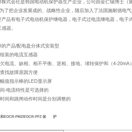
CR株式会社是韩国电动机保护器生产企业，公司由金仁锡博士（施
年，为了把企业发展成的、战略性企业，随后加入了法国施耐德电
主要产品有电子式电动机保护继电器，电子式过电流继电器，电子
互感器。
U的产品/配电盘分体式安装型
成组装的电流互感器
欠电流、缺相、相不平衡、逆相、接地、堵转保护和（4-20mA
和查找故障原因方便
幅值指示棒的LED显示屏
时间-电流特性是可选择的
迟时间和跳闸动作时间是分别调整的
EOCR-PMZ/EOCR-PFZ 保 护