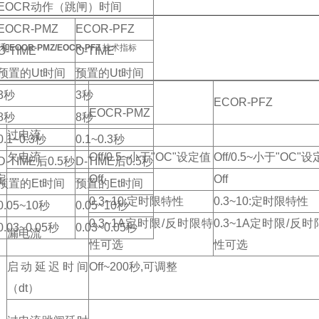
EOCR动作（跳闸）时间
EOCR-PMZ
ECOR-PFZ
EOCR-PMZ/EOCR-PFZ
技术指标
O-TIME
O-TIME
预置的Ut时间
预置的Ut时间
3秒
3秒
ECOR-PFZ
EOCR-PMZ
8秒
8秒
过电流
0.1~0.3秒
0.1~0.3秒
欠电流
Off/0.5~小于"OC"设定值
Off/0.5~小于"OC"
D-TIME后0.5秒
D-TIME后0.5秒
定
Off
Off
预置的Et时间
预置的Et时间
0.3~10:定时限特性
0.3~10:定时限特性
0.05~10秒
0.05~10秒
0.3~1A定时限/反时限特
0.3~1A定时限/反
0.03~0.05秒
0.03~0.05秒
漏电流
性可选
性可选
启动延迟时间
Off~200秒,可调整
（dt）