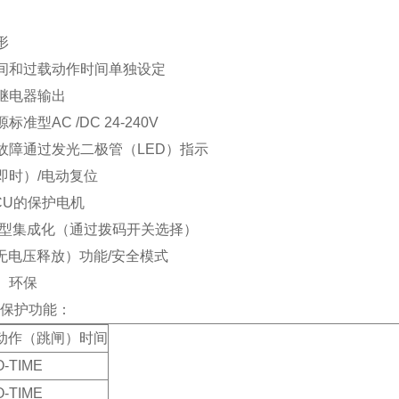
形
时间和过载动作时间单独设定
继电器输出
标准型AC /DC 24-240V
故障通过发光二极管（LED）指示
即时）/电动复位
CU的保护电机
R型集成化（通过拨码开关选择）
（无电压释放）功能/安全模式
、环保
SS保护功能：
动作（跳闸）时间
O-TIME
O-TIME