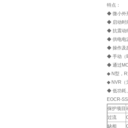
特点：
◆ 微小外
◆ 启动
◆ 抗震动
◆ 供电电源
◆ 操作及
◆ 手动（
◆ 通过M
◆ N型，
◆ NVR
◆ 低功耗
EOCR-
保护项目
过流
缺相