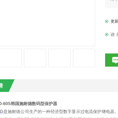
围
EO
更
访 
情
SD-60S韩国施耐德数码型保护器
D
‌是
施耐
德
公司生产的一种经济型数字显示过电流保护继电器