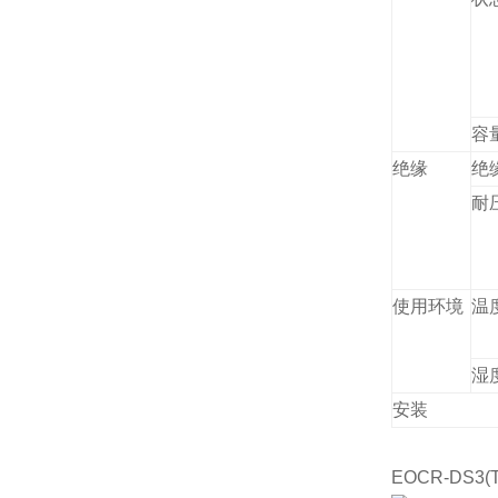
容
绝缘
绝
耐
使用环境
温
湿
安装
EOCR-DS3(T