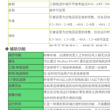
缺相
三相电流中相不平衡率超过85%（OFF / ON
反相
操作可设置
它被设置为过电流设定值的倍数。仅在启动
失速
0.5~30A：2~8倍，~40A：2~6倍，~60A
它被设置为过电流设置的倍数。仅在运行时
堵转
0.5~50A：1.5~5倍，~60A：1.5~4倍可设定
电流不平衡率%=（相电流-相电流）/
◆
辅助
功能
电流不平衡
～50%可设定
保护功能
能够存储，以便除负责人之外的任何人都无法
通讯
可以通过 Modbus RS-485 通讯监控流经电
三相/单相选择
可选择用于三相或单相电机，无需进一步操作
时间/电流特性
定/反时间可由用户任意选择使用
CT变比选择
即使用于80A以上的大型电机或0.5A以下的
故障安全
是检查选择继电器的动作电源的使用情况或继
通过在过电流运行前输出警告来防止跳闸的功
报警功能
动作特性表使用方便的功能
运行时间
它是一种累积和存储行驶时间的功能，不能删