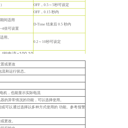
 ）
OFF，0.5～5秒可设定
OFF，0.15 秒内
期间适用
D-Time 结束后 0.5 秒内
：2~4倍可设置
适用。
0.2～10秒可设定
相电流×100
10
可设置1到10秒
设置或更改
机的电流和运行状态。
小型电机，也能显示实际电流
电器的异常情况的功能，可以选择使用。
能或可以通过选择以多种方式使用的 功能。参考报警
除或更改。