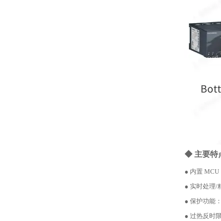
◆ 主要特
● 内置 M
● 实时处理/
● 保护功
● 过热反时