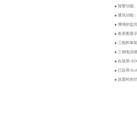
● 报警功
● 通讯功能：M
● 增强的监
● 条形图显
● 三相和单
● 三相电流
● 在使用 
● 已应用 Ro
● 设置时的