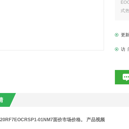
EO
式热
施
更
访 
情
-20RF7EOCRSP1-01NM7面价市场价格
。
产品视频