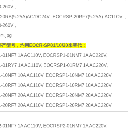
0-260V，
20RB(5-25A)AC/DC24V, EOCRSP-20RF7(5-25A) AC11OV，
0-260V，
产型号，均用EOCR-SP01/10/20来替代：
01NF7 1A AC110V, EOCRSP1-01NM7 1A AC220V,
01RY7 1A AC110V, EOCRSP1-01RM7 1A AC220V,
10NF7 10A AC110V, EOCRSP1-10NM7 10A AC220V,
10RF7 10A AC110V, EOCRSP1-10RM7 10A AC220V,
20NF7 20A AC110V, EOCRSP1-20NM7 20A AC220V,
20RF7 20A AC110V, EOCRSP1-20RM7 20A AC220V
01NF7 1A AC110V, EOCRSP2-01NM7 1A AC220V,