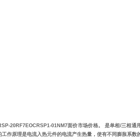
RSP-20RF7EOCRSP1-01NM7面价市场价格
。
是单相/三相通用
的工作原理是电流入热元件的电流产生热量，使有不同膨胀系数