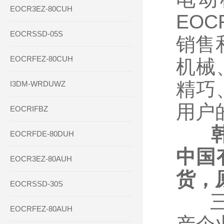
EOCR3EZ-80CUH
EO
EOCRSSD-05S
销售
EOCRFEZ-80CUH
机械
精巧
I3DM-WRDUWZ
用户
EOCRIFBZ
EOCRFDE-80DUH
中国
EOCR3EZ-80AUH
货，
EOCRSSD-30S
三和
EOCRFEZ-80AUH