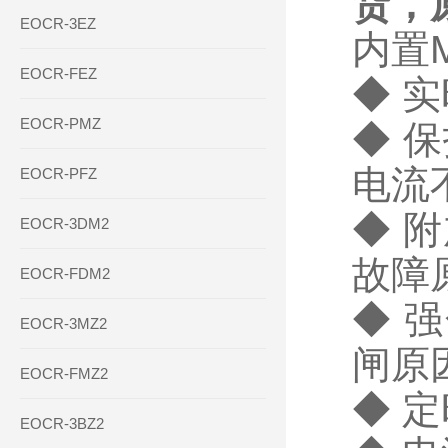
货，
EOCR-3EZ
内置
EOCR-FEZ
◆ 
EOCR-PMZ
◆ 
电流
EOCR-PFZ
◆ 
EOCR-3DM2
故障
EOCR-FDM2
◆ 
EOCR-3MZ2
闸原
EOCR-FMZ2
◆ 
EOCR-3BZ2