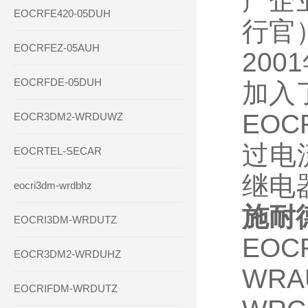
产企
EOCRFE420-05DUH
行官
EOCRFEZ-05AUH
20
EOCRFDE-05DUH
加入
EO
EOCR3DM2-WRDUWZ
过电
EOCRTEL-SECAR
继电
eocri3dm-wrdbhz
施耐德
EOCRI3DM-WRDUTZ
EOC
EOCR3DM2-WRDUHZ
WRA
EOCRIFDM-WRDUTZ