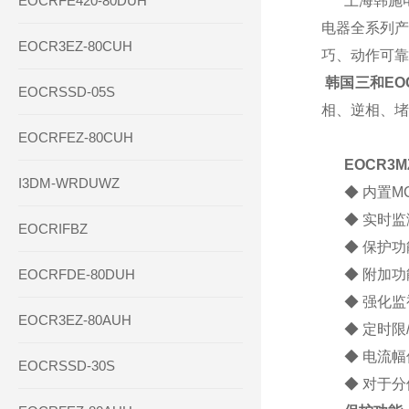
EOCRFE420-80DUH
上海韩施电气
电器全系列产
EOCR3EZ-80CUH
巧、动作可靠
韩国三和EOC
EOCRSSD-05S
相、逆相、堵
EOCRFEZ-80CUH
EOCR3
I3DM-WRDUWZ
◆ 内置
◆ 实时监
EOCRIFBZ
◆ 保护
EOCRFDE-80DUH
◆ 附加
◆ 强化
EOCR3EZ-80AUH
◆ 定时限
◆ 电流
EOCRSSD-30S
◆ 对于