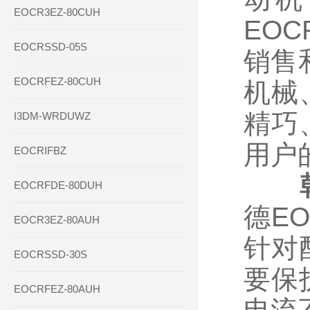
EOCR3EZ-80CUH
EO
EOCRSSD-05S
销售
EOCRFEZ-80CUH
机械
精巧
I3DM-WRDUWZ
用户
EOCRIFBZ
EOCRFDE-80DUH
德E
EOCR3EZ-80AUH
针对
EOCRSSD-30S
要保
EOCRFEZ-80AUH