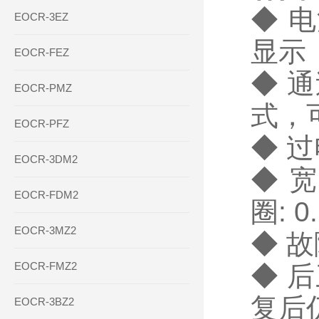
◆ 
EOCR-3EZ
显示
EOCR-FEZ
◆ 
EOCR-PMZ
式，
EOCR-PFZ
◆ 
EOCR-3DM2
◆ 宽
EOCR-FDM2
圈: 0
EOCR-3MZ2
◆ 
EOCR-FMZ2
◆ 
复后
EOCR-3BZ2