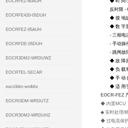
EOCRFEZ-80AUH
◆ 时 间-过
反时限 - 0.
EOCRFE420-05DUH
◆ 接 地故障
◆ 数 字
EOCRFEZ-05AUH
- 三相电流
EOCRFDE-05DUH
- 手动操
- 跳闸故
EOCR3DM2-WRDUWZ
◆ 故 障原
◆ 负 载
EOCRTEL-SECAR
◆ 手 动 
eocri3dm-wrdbhz
◆ 适 用于
EOCR-FEZ
EOCRI3DM-WRDUTZ
◆ 内置MC
◆ 实时处理/
EOCR3DM2-WRDUHZ
◆ 过电流保护范