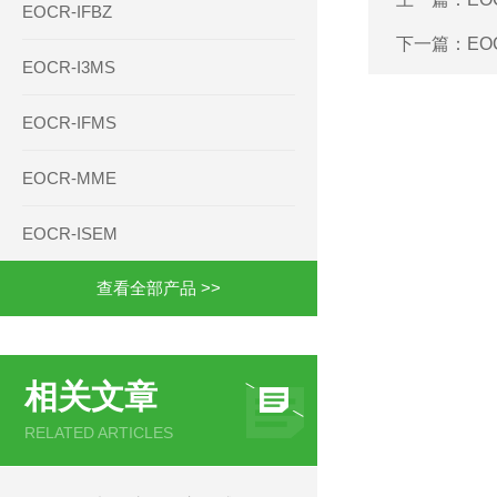
EOCR-IFBZ
下一篇：
EO
EOCR-I3MS
EOCR-IFMS
EOCR-MME
EOCR-ISEM
查看全部产品 >>
相关文章
RELATED ARTICLES