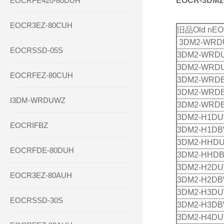
EOCRFE420-80DUH
EOCR-3DM
EOCR3EZ-80CUH
旧品Old nE
3DM2
-WRD
EOCRSSD-05S
3DM2
-WRD
3DM2
-WRD
EOCRFEZ-80CUH
3DM2
-WRD
3DM2
-WRD
I3DM-WRDUWZ
3DM2
-WRD
3DM2
-H1D
EOCRIFBZ
3DM2
-H1D
3DM2
-HHD
EOCRFDE-80DUH
3DM2
-HHD
3DM2
-H2D
EOCR3EZ-80AUH
3DM2
-H2D
3DM2
-H3D
EOCRSSD-30S
3DM2
-H3D
3DM2
-H4D