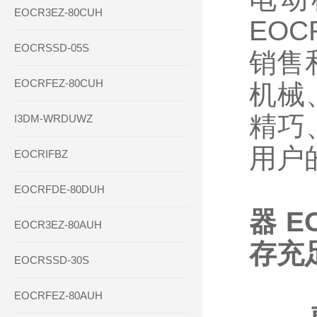
EOCR3EZ-80CUH
EO
EOCRSSD-05S
销售
EOCRFEZ-80CUH
机械
精巧
I3DM-WRDUWZ
用户
EOCRIFBZ
EOCRFDE-80DUH
器
E
EOCR3EZ-80AUH
存充
EOCRSSD-30S
EOCRFEZ-80AUH