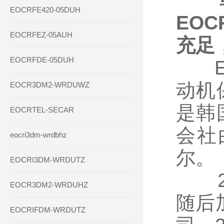
EOCRFE420-05DUH
EO
EOCRFEZ-05AUH
充足
EOCRFDE-05DUH
EOCR
动机
EOCR3DM2-WRDUWZ
是韩
EOCRTEL-SECAR
会社
eocri3dm-wrdbhz
尔。
EOCRI3DM-WRDUTZ
20
EOCR3DM2-WRDUHZ
随后加
EOCRIFDM-WRDUTZ