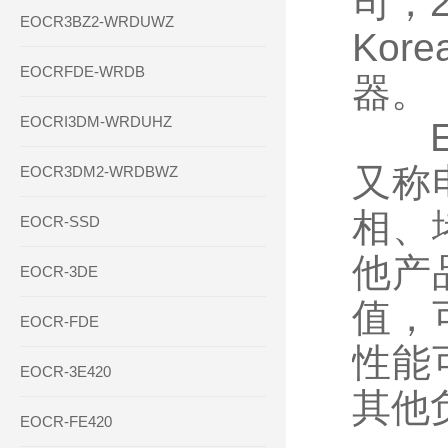
司，2
EOCR3BZ2-WRDUWZ
Kor
EOCRFDE-WRDB
器。
EOCRI3DM-WRDUHZ
EO
又称
EOCR3DM2-WRDBWZ
相、
EOCR-SSD
他产
EOCR-3DE
值，
EOCR-FDE
性能
EOCR-3E420
其他
EOCR-FE420