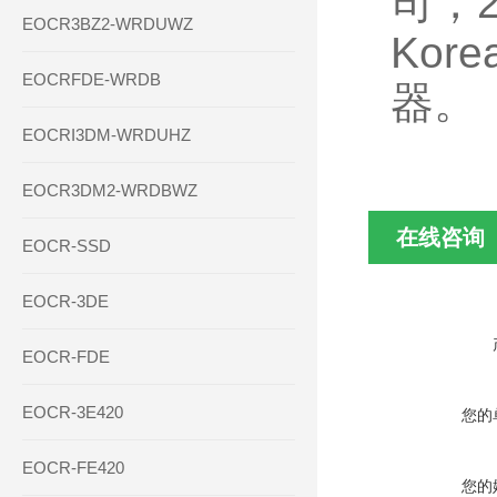
司，2
EOCR3BZ2-WRDUWZ
Kor
EOCRFDE-WRDB
器。
EOCRI3DM-WRDUHZ
EOCR3DM2-WRDBWZ
在线咨询
EOCR-SSD
EOCR-3DE
EOCR-FDE
EOCR-3E420
您的
EOCR-FE420
您的