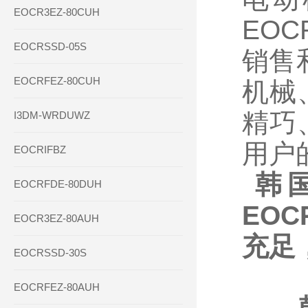
EOCR3EZ-80CUH
EO
EOCRSSD-05S
销售
EOCRFEZ-80CUH
机械
精巧
I3DM-WRDUWZ
用户
EOCRIFBZ
韩国
EOCRFDE-80DUH
EO
EOCR3EZ-80AUH
充足
EOCRSSD-30S
EOCRFEZ-80AUH