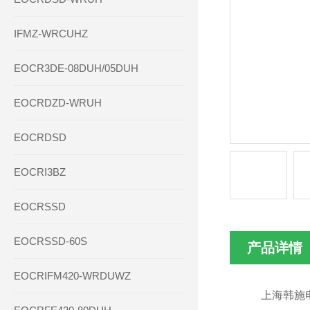
IFMZ-WRCUHZ
EOCR3DE-08DUH/05DUH
EOCRDZD-WRUH
EOCRDSD
EOCRI3BZ
EOCRSSD
EOCRSSD-60S
产品详情
EOCRIFM420-WRDUWZ
上海韩施电气