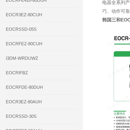
EOCRFE420-80DUH
电器全系列产
巧、动作可靠
EOCR3EZ-80CUH
韩国三和EOC
EOCRSSD-05S
EOCRFEZ-80CUH
I3DM-WRDUWZ
EOCRIFBZ
EOCRFDE-80DUH
EOCR3EZ-80AUH
EOCRSSD-30S