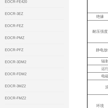
EOCR-FE420
EOCR-3EZ
绝缘
EOCR-FEZ
耐压强度
EOCR-PMZ
EOCR-PFZ
静电放
辐
EOCR-3DM2
运
EOCR-FDM2
电
EOCR-3MZ2
EOCR-FMZ2
环境