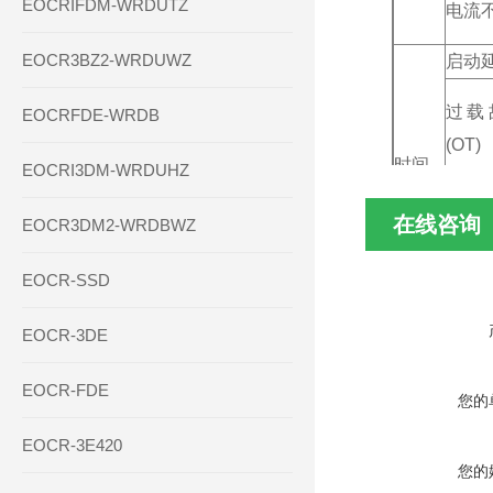
EOCRIFDM-WRDUTZ
电流
EOCR3BZ2-WRDUWZ
启动延
过载
EOCRFDE-WRDB
(OT)
时间
EOCRI3DM-WRDUHZ
短路
在线咨询
EOCR3DM2-WRDBWZ
空转脱
缺相脱
EOCR-SSD
设定
反转
失速
EOCR-3DE
堵转
EOCR-FDE
电流
您的
EOCR-3E420
您的