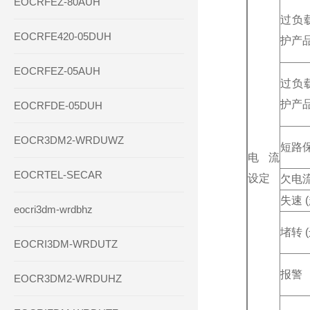
EOCRFEZ-80AUH
过负
EOCRFE420-05DUH
护产
EOCRFEZ-05AUH
过负
护产
EOCRFDE-05DUH
EOCR3DM2-WRDUWZ
短路
电流
EOCRTEL-SECAR
设定
欠电
失速 
eocri3dm-wrdbhz
堵转 
EOCRI3DM-WRDUTZ
报警
EOCR3DM2-WRDUHZ