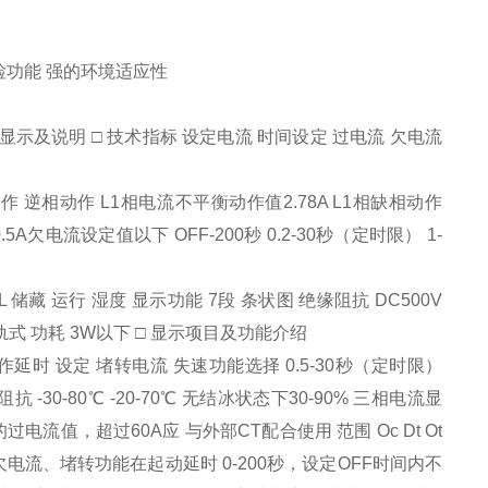
检功能 强的环境适应性
 显示及说明 □ 技术指标 设定电流 时间设定 过电流 欠电流
转动作 逆相动作 L1相电流不平衡动作值2.78A L1相缺相动作
A欠电流设定值以下 OFF-200秒 0.2-30秒（定时限） 1-
L 储藏 运行 湿度 显示功能 7段 条状图 绝缘阻抗 DC500V
mm导轨式 功耗 3W以下 □ 显示项目及功能介绍
作延时 设定 堵转电流 失速功能选择 0.5-30秒（定时限）
0VAC阻抗 -30-80℃ -20-70℃ 无结冰状态下30-90% 三相电流显
值，超过60A应 与外部CT配合使用 范围 Oc Dt Ot
中过电流、欠电流、堵转功能在起动延时 0-200秒，设定OFF时间内不