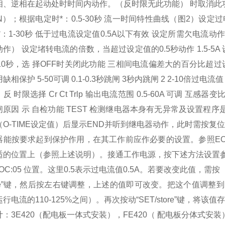
相、逆相在起动处时时间内动作。（反时限无此功能） 时取消此功
ON）；根据电定时*：0.5-30秒 流一时间特性曲线（图2）设
*：1-30秒 低于过电流设定值0.5A以下有效 设定所需欠电流动
作） 设定堵转电流的倍数，当超过设定值的0.5秒动作 1.5-5
-10秒，选 择OFF时关闭此功能 三相间电流偏差大的百分比超过设定
相保护 5-50可调 0.1-0.3秒跳闸 3秒内跳闸 2 2-10倍过
反 时限选择 Cr Ct Trlp 输出电流范围 0.5-60A 可调 
原因 示 自检功能 TEST 检测继电器本身有无异常及设置程
O-TIME设定值）后显示END并听到继电器动作，此时需按复位
器能按要求起到保护作用，在其工作前应作必要的设置。参照EO
适的位置上（参照上述说明）。接通工作电源，按下述方法设置参数
OC:05 位置。这里0.5表示过电流值0.5A。若要改变此值，需按
store”键，然后按左右键调整，上述的值即可改变。把这个值
行电流的110-125%之间）。再次按动“SET/store”键，将该
：3E420（配电板一体式安装），FE420（ 配电板分体式安装