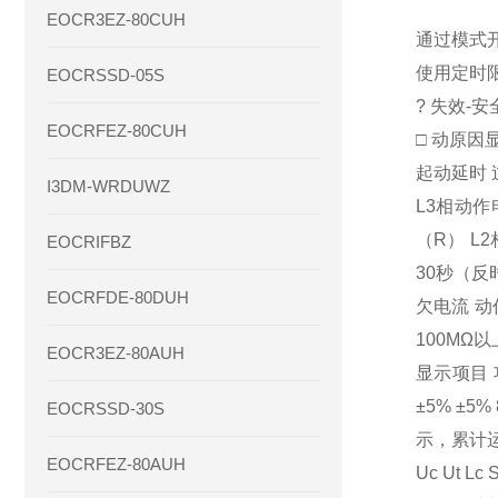
EOCR3EZ-80CUH
通过模式
使用定时限
EOCRSSD-05S
? 失效-
EOCRFEZ-80CUH
□ 动原因
起动延时 
I3DM-WRDUWZ
L3相动作电
（R） L2
EOCRIFBZ
30秒（反
EOCRFDE-80DUH
欠电流 动作
100MΩ以
EOCR3EZ-80AUH
显示项目 
±5% ±5%
EOCRSSD-30S
示，累计运
EOCRFEZ-80AUH
Uc Ut 