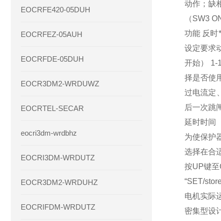
动作；缺
EOCRFE420-05DUH
（SW3 
功能 反时
EOCRFEZ-05AUH
设定要求动
EOCRFDE-05DUH
开始） 1
择是否使用缺
EOCR3DM2-WRDUWZ
过电流定、
后一次跳闸
EOCRTEL-SECAR
延时时间（
eocri3dm-wrdbhz
为使保护
选择在合
EOCRI3DM-WRDUTZ
按UP键至
“SET/
EOCR3DM2-WRDUHZ
电机实际运
EOCRIFDM-WRDUTZ
密集型设计