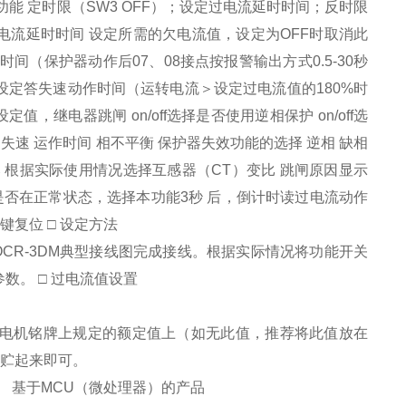
能 定时限（SW3 OFF）；设定过电流延时时间；反时限
定过电流延时时间 设定所需的欠电流值，设定为OFF时取消此
作时间（保护器动作后07、08接点按报警输出方式0.5-30秒
A 设定答失速动作时间（运转电流＞设定过电流值的180%时
值，继电器跳闸 on/off选择是否使用逆相保护 on/off选
电流值 失速 运作时间 相不平衡 保护器失效功能的选择 逆相 缺相
互感器变比 根据实际使用情况选择互感器（CT）变比 跳闸原因显示
序是否在正常状态，选择本功能3秒 后，倒计时读过电流动作
键复位 □ 设定方法
CR-3DM典型接线图完成接线。根据实际情况将功能开关
。 □ 过电流值设置
调整到电机铭牌上规定的额定值上（如无此值，推荐将此值放在
值存贮起来即可。
） 基于MCU（微处理器）的产品