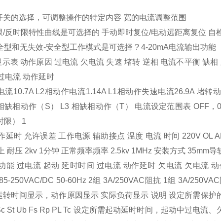
开关的选择，可调整操作的特定内容 宽的电流调整范围
/反时限特性曲线是可选择的 手动即时复位/电动远距离复位 自
安全型和无失效-安全型工作模式是可选择 ? 4-20mA电流输出功能
显示表 动作原因 过电流 欠电流 失速 堵转 逆相 电流不平衡 缺相
过电流 动作延时
流10.7A L2相动作电流1.14A L1相动作失速电流26.9A 堵
相缺相动作（S） L3 相缺相动作（T） 电流设定范围表 OFF，0.5
时限） 1
延时 允许误差 工作电源 辅助接点 温度 电流 时间 220V OL A
上 耐压 2kv 1分钟 正常频率频率 2.5kv 1MHz 安装方式 35
功能 过电流 起动 延时时间 过电流 动作延时 欠电流 欠电流 动
 85-250VAC/DC 50-60Hz 2组 3A/250VAC阻抗 1组 3A/25
转时间显示，动作原因显示 实际负荷显示 说明 设定所需保护的过电流
Lc Sc St Ub Fs Rp PL Tc 设定所需起动延时时间，起动