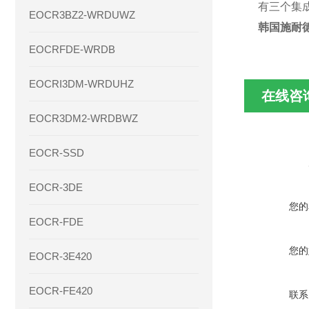
有三个集
EOCR3BZ2-WRDUWZ
韩国施耐德
EOCRFDE-WRDB
EOCRI3DM-WRDUHZ
在线咨
EOCR3DM2-WRDBWZ
EOCR-SSD
EOCR-3DE
您的
EOCR-FDE
您的
EOCR-3E420
EOCR-FE420
联系