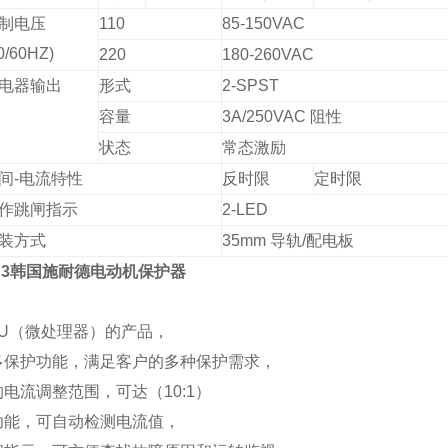
制电压
110
85-150VAC
0/60HZ)
220
180-260VAC
电器输出
形式
2-SPST
容量
3A
/250VAC
阻性
状态
常态激励
间
-
电流特性
反时限
定时限
作跳闸指示
2-LED
装方式
35mm
导轨
/
配电板
DS3韩国施耐德电动机保护器
CU（微处理器）的产品，
式多保护功能，满足客户的多种保护需求，
的电流调整范围，可达（10:1）
表功能，可自动检测电流值，