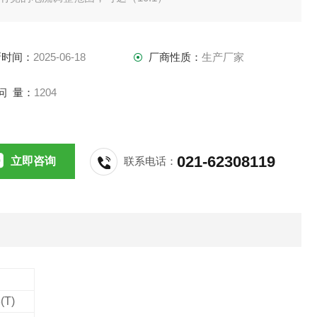
电流表功能，可自动检测电流值，
LED跳闸指示，可方便查找故障原因和运转监视，
新时间：
2025-06-18
厂商性质：
生产厂家
手动（即时）复位/上电（远方）复位，
自检功能，可检查保护器是否处理正常工作状态,
问 量：
1204
拥有较强的环境
021-62308119
立即咨询
联系电话：
(T)