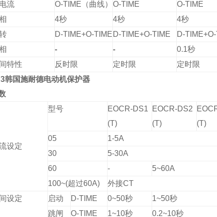
电流
O-TIME
（曲线）
O-TIME
O-TIME
相
4
秒
4
秒
4
秒
转
D-TIME+O-TIME
D-TIME+O-TIME
D-TIME+O-
相
-
-
0.1
秒
间特性
反时限
定时限
定时限
3
韩国施耐德电动机保护器
数
型号
EOCR-DS1
EOCR-DS2
EOCR
(T)
(T)
(T)
05
1-5A
流设定
30
5-30A
60
-
5~60A
100~(
超过
60A
)
外接
CT
间设定
启动
D-TIME
0~50
秒
1~50
秒
跳闸
O-TIME
1~10
秒
0.2~10
秒