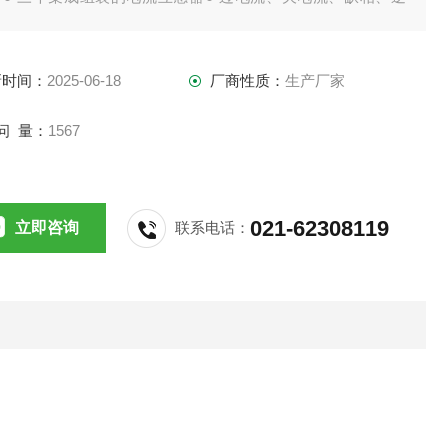
相不平衡、堵转保护● 电流表功能，可自动检测电流值● 上电
程）复位● 环境适应性强，适应不同的工作环境，● 自检功能
新时间：
2025-06-18
厂商性质：
生产厂家
问 量：
1567
021-62308119
立即咨询
联系电话：