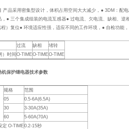
 产品采用密集型设计，体积占用空间大大减少，● 3DM：配电板
品，● 三个集成组装的电流互感器● 过电流、欠电流、缺相、逆
远程）复位● 环境适应性强，适应不同的工作环境，● 自检功能，
过流
缺相
堵转
闸）时间
O-TIME
O-TIME
O-TIME
动机保护继电器
技术参数
规格
范围
05
0.5-6A(6.5A)
30
3-30A(35A)
60
5-60A(70A)
 O-TIME
0.2-15秒