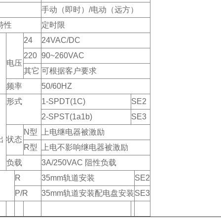
手动（即时）/电动（远方）
特性
定时限
24
24VAC/DC
220
90~260VAC
电压
其它
可根据客户要求
频率
50/60HZ
形式
1-SPDT(1C)
SE2
2-SPST(1a1b)
SE3
N型
上电继电器被激励
出
状态
R型
上电不影响继电器被激励
负载
3A/250VAC 阻性负载
R
35mm轨道安装
SE2
P/R
35mm轨道安装配电盘安装
SE3