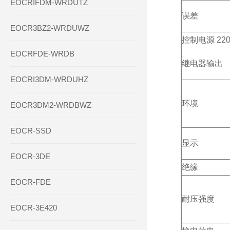
EOCRIFDM-WRDUTZ
误差
EOCR3BZ2-WRDUWZ
控制电源 22
EOCRFDE-WRDB
继电器输出
EOCRI3DM-WRDUHZ
环境
EOCR3DM2-WRDBWZ
EOCR-SSD
显示
EOCR-3DE
绝缘
EOCR-FDE
耐压强度
EOCR-3E420