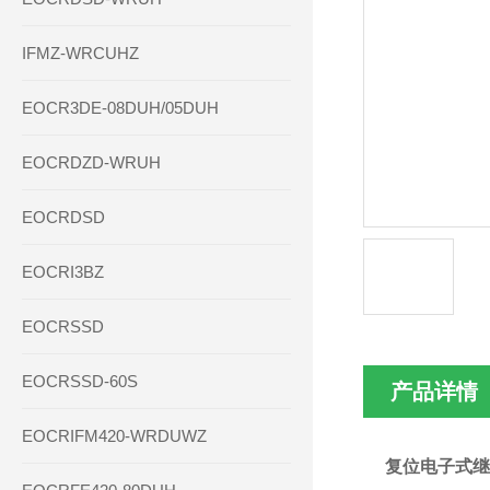
IFMZ-WRCUHZ
EOCR3DE-08DUH/05DUH
EOCRDZD-WRUH
EOCRDSD
EOCRI3BZ
EOCRSSD
EOCRSSD-60S
产品详情
EOCRIFM420-WRDUWZ
复位电子式继电