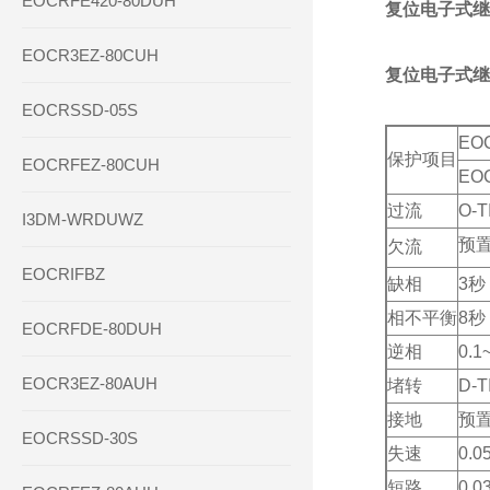
EOCRFE420-80DUH
复位电子式继电
EOCR3EZ-80CUH
复位电子式继
EOCRSSD-05S
EO
保护项目
EOCRFEZ-80CUH
EO
过流
O-T
I3DM-WRDUWZ
预
欠流
EOCRIFBZ
缺相
3秒
相不平衡
8秒
EOCRFDE-80DUH
逆相
0.1
EOCR3EZ-80AUH
堵转
D-
接地
预置
EOCRSSD-30S
失速
0.0
短路
0.0