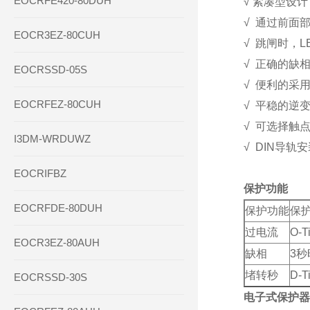
EOCRFE420-80DUH
√ 紧凑型设
√ 通过前面
EOCR3EZ-80CUH
√ 跳闸时，
√ 正确的缺
EOCRSSD-05S
√ 便利的采
EOCRFEZ-80CUH
√ 平稳的逆变
√ 可选择触
I3DM-WRDUWZ
√ DIN导
EOCRIFBZ
保护功能
EOCRFDE-80DUH
保护功能
保
过电流
O-T
EOCR3EZ-80AUH
缺相
3秒
堵转秒
D-
EOCRSSD-30S
电子式保护