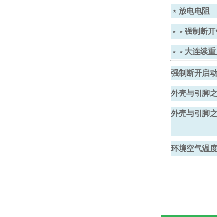
﹡放电电阻
强制断开
﹡
﹡
大连续重
﹡
﹡
强制断开启
外壳与引脚
外壳与引脚
环境空气温