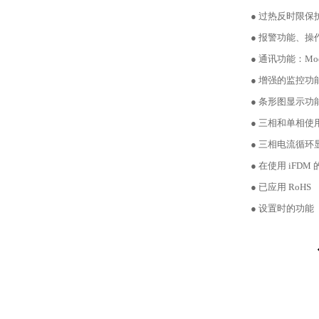
● 过热反时限保
● 报警功能、
● 通讯功能：Modb
● 增强的监控
● 条形图显示功
● 三相和单相使
● 三相电流循环
● 在使用 iF
● 已应用 RoHS
● 设置时的功能