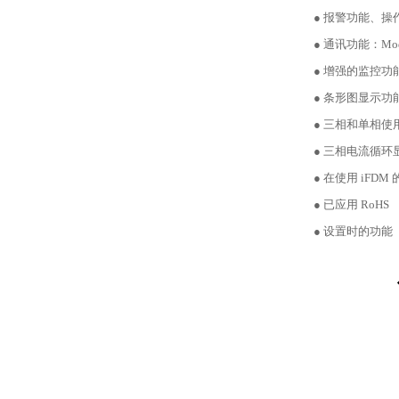
● 报警功能、
● 通讯功能：Modb
● 增强的监控
● 条形图显示功
● 三相和单相使
● 三相电流循环
● 在使用 iF
● 已应用 RoHS
● 设置时的功能