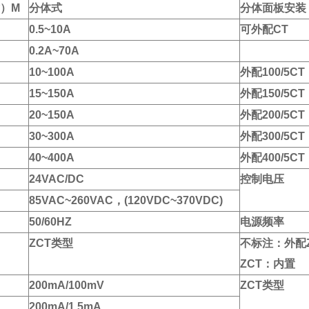
*）M
分体式
分体面板安装
0.5~10A
可外配CT
0.2A~70A
10~100A
外配100/5CT
15~150A
外配150/5CT
20~150A
外配200/5CT
30~300A
外配300/5CT
40~400A
外配400/5CT
24VAC/DC
控制电压
85VAC~260VAC，(120VDC~370VDC)
50/60HZ
电源频率
ZCT类型
不标注：外配Z
ZCT：内置
200mA/100mV
ZCT类型
200mA/1.5mA