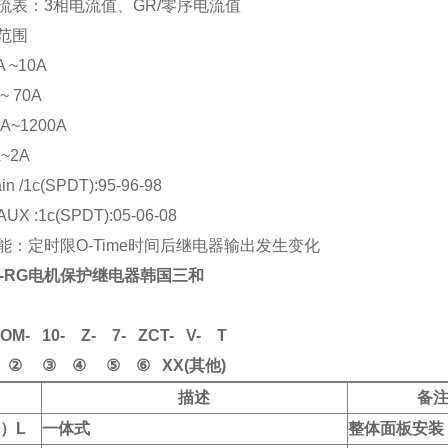
流表：3相电流值、GR/零序电流值
范围
A ~10A
 ~ 70A
1A~1200A
A~2A
 /1c(SPDT):95-96-98
 :1c(SPDT):05-06-08
能：定时限O-Time时间后继电器输出发生变化
OL-RG电机保护继电器韩国三和
M- 10- Z- 7- ZCT- V- T
③ ④ ⑤ ⑥ XX(其他)
描述
备
*）L
一体式
整体面板安装