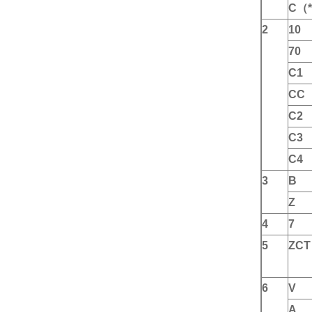
C（
2
10
70
C1
CC
C2
C3
C4
3
B
Z
4
7
5
ZCT
6
V
A