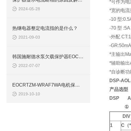
*可作为电
2024-05-28
*宽的电流
-10 型:0.5
-70 型 :5A
热继电器整定电流指的是什么？
-外配 CT:
2021-09-03
-GR:50m
*主输出Main
韩国施耐德水泵欠载保护器EOCR3DE详细说明
*辅助输出AUX
2022-07-07
*
自诊断功
DSP-A
EOCRTZM-WRAF7WA电机保护器施耐德
产品选型
2019-10-10
DSP AO
① ② 
DIV
1
C（