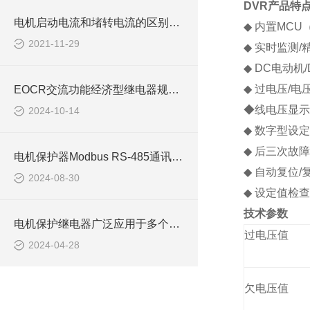
DVR产品特
电机启动电流和堵转电流的区别EOCR马达保护器EOCR3DE
◆
内置
MCU
2021-11-29
◆
实时监测
/
◆
DC
电动机
◆
过电压
/
电
EOCR交流功能经济型继电器规格说明SS SE2 AR DS1
◆
线电压显示
2024-10-14
◆
数字型设定
◆
后三次故障
电机保护器Modbus RS-485通讯的详细解析I3DM
◆
自动复位
/
2024-08-30
◆
设定值检查
技术参数
电机保护继电器广泛应用于多个领域
过电压值
2024-04-28
欠电压值